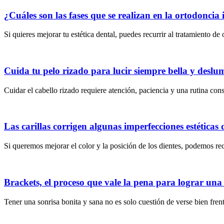
¿Cuáles son las fases que se realizan en la ortodoncia 
Si quieres mejorar tu estética dental, puedes recurrir al tratamiento d
Cuida tu pelo rizado para lucir siempre bella y desl
Cuidar el cabello rizado requiere atención, paciencia y una rutina cons
Las carillas corrigen algunas imperfecciones estéticas 
Si queremos mejorar el color y la posición de los dientes, podemos recu
Brackets, el proceso que vale la pena para lograr una
Tener una sonrisa bonita y sana no es solo cuestión de verse bien fre