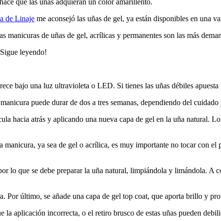
 hace que las uñas adquieran un color amarillento.
ca de Linaje
me aconsejó las uñas de gel, ya están disponibles en una v
las manicuras de uñas de gel, acrílicas y permanentes son las más dema
 ¡Sigue leyendo!
urece bajo una luz ultravioleta o LED. Si tienes las uñas débiles apuest
a manicura puede durar de dos a tres semanas, dependiendo del cuidado y
ula hacia atrás y aplicando una nueva capa de gel en la uña natural. Lo 
ta manicura, ya sea de gel o acrílica, es muy importante no tocar con el 
or lo que se debe preparar la uña natural, limpiándola y limándola. A c
. Por último, se añade una capa de gel top coat, que aporta brillo y pro
la aplicación incorrecta, o el retiro brusco de estas uñas pueden debili