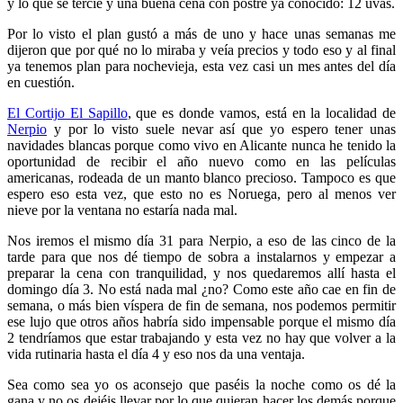
y lo que se tercie y una buena cena con postre ya conocido: 12 uvas.
Por lo visto el plan gustó a más de uno y hace unas semanas me
dijeron que por qué no lo miraba y veía precios y todo eso y al final
ya tenemos plan para nochevieja, esta vez casi un mes antes del día
en cuestión.
El Cortijo El Sapillo
, que es donde vamos, está en la localidad de
Nerpio
y por lo visto suele nevar así que yo espero tener unas
navidades blancas porque como vivo en Alicante nunca he tenido la
oportunidad de recibir el año nuevo como en las películas
americanas, rodeada de un manto blanco precioso. Tampoco es que
espero eso esta vez, que esto no es Noruega, pero al menos ver
nieve por la ventana no estaría nada mal.
Nos iremos el mismo día 31 para Nerpio, a eso de las cinco de la
tarde para que nos dé tiempo de sobra a instalarnos y empezar a
preparar la cena con tranquilidad, y nos quedaremos allí hasta el
domingo día 3. No está nada mal ¿no? Como este año cae en fin de
semana, o más bien víspera de fin de semana, nos podemos permitir
ese lujo que otros años habría sido impensable porque el mismo día
2 tendríamos que estar trabajando y esta vez no hay que volver a la
vida rutinaria hasta el día 4 y eso nos da una ventaja.
Sea como sea yo os aconsejo que paséis la noche como os dé la
gana y no os dejéis llevar por lo que quieran hacer los demás porque