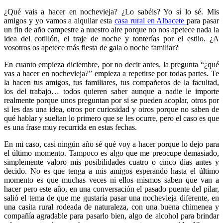
¿Qué vais a hacer en nochevieja? ¿Lo sabéis? Yo sí lo sé. Mis
amigos y yo vamos a alquilar esta
casa rural en Albacete
para pasar
un fin de año campestre a nuestro aire porque no nos apetece nada la
idea del cotillón, el traje de noche y tonterías por el estilo. ¿A
vosotros os apetece más fiesta de gala o noche familiar?
En cuanto empieza diciembre, por no decir antes, la pregunta “¿qué
vas a hacer en nochevieja?” empieza a repetirse por todas partes. Te
la hacen tus amigos, tus familiares, tus compañeros de la facultad,
los del trabajo… todos quieren saber aunque a nadie le importe
realmente porque unos preguntan por si se pueden acoplar, otros por
si les das una idea, otros por curiosidad y otros porque no saben de
qué hablar y sueltan lo primero que se les ocurre, pero el caso es que
es una frase muy recurrida en estas fechas.
En mi caso, casi ningún año sé qué voy a hacer porque lo dejo para
el último momento. Tampoco es algo que me preocupe demasiado,
simplemente valoro mis posibilidades cuatro o cinco días antes y
decido. No es que tenga a mis amigos esperando hasta el último
momento es que muchas veces ni ellos mismos saben que van a
hacer pero este año, en una conversación el pasado puente del pilar,
salió el tema de que me gustaría pasar una nochevieja diferente, en
una casita rural rodeada de naturaleza, con una buena chimenea y
compañía agradable para pasarlo bien, algo de alcohol para brindar