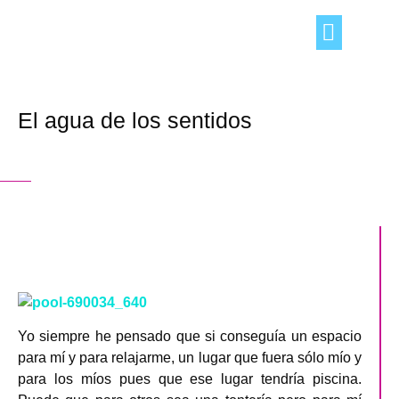
TRUCOS DEL HOGAR
OCIO Y TIEMPO LIBRE
CONSEJOS «DE TÚ A TÚ»
El agua de los sentidos
Yo siempre he pensado que si conseguía un espacio
para mí y para relajarme, un lugar que fuera sólo mío y
para los míos pues que ese lugar tendría piscina.