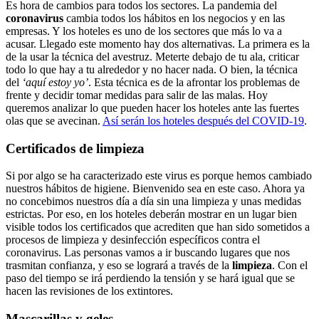
Es hora de cambios para todos los sectores. La pandemia del
coronavirus
cambia todos los hábitos en los negocios y en las
empresas. Y los hoteles es uno de los sectores que más lo va a
acusar. Llegado este momento hay dos alternativas. La primera es la
de la usar la técnica del avestruz. Meterte debajo de tu ala, criticar
todo lo que hay a tu alrededor y no hacer nada. O bien, la técnica
del
‘aquí estoy yo’
. Esta técnica es de la afrontar los problemas de
frente y decidir tomar medidas para salir de las malas. Hoy
queremos analizar lo que pueden hacer los hoteles ante las fuertes
olas que se avecinan.
Así serán los hoteles después del COVID-19
.
Certificados de limpieza
Si por algo se ha caracterizado este virus es porque hemos cambiado
nuestros hábitos de higiene. Bienvenido sea en este caso. Ahora ya
no concebimos nuestros día a día sin una limpieza y unas medidas
estrictas. Por eso, en los hoteles deberán mostrar en un lugar bien
visible todos los certificados que acrediten que han sido sometidos a
procesos de limpieza y desinfección específicos contra el
coronavirus. Las personas vamos a ir buscando lugares que nos
trasmitan confianza, y eso se logrará a través de la
limpieza
. Con el
paso del tiempo se irá perdiendo la tensión y se hará igual que se
hacen las revisiones de los extintores.
Mascarillas y geles