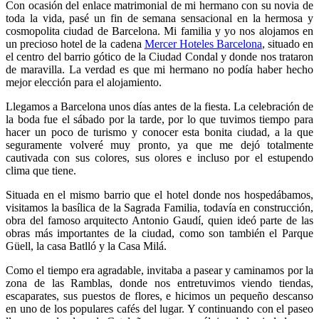
Con ocasión del enlace matrimonial de mi hermano con su novia de
toda la vida, pasé un fin de semana sensacional en la hermosa y
cosmopolita ciudad de Barcelona. Mi familia y yo nos alojamos en
un precioso hotel de la cadena
Mercer Hoteles Barcelona
, situado en
el centro del barrio gótico de la Ciudad Condal y donde nos trataron
de maravilla. La verdad es que mi hermano no podía haber hecho
mejor elección para el alojamiento.
Llegamos a Barcelona unos días antes de la fiesta. La celebración de
la boda fue el sábado por la tarde, por lo que tuvimos tiempo para
hacer un poco de turismo y conocer esta bonita ciudad, a la que
seguramente volveré muy pronto, ya que me dejó totalmente
cautivada con sus colores, sus olores e incluso por el estupendo
clima que tiene.
Situada en el mismo barrio que el hotel donde nos hospedábamos,
visitamos la basílica de la Sagrada Familia, todavía en construcción,
obra del famoso arquitecto Antonio Gaudí, quien ideó parte de las
obras más importantes de la ciudad, como son también el Parque
Güell, la casa Batlló y la Casa Milá.
Como el tiempo era agradable, invitaba a pasear y caminamos por la
zona de las Ramblas, donde nos entretuvimos viendo tiendas,
escaparates, sus puestos de flores, e hicimos un pequeño descanso
en uno de los populares cafés del lugar. Y continuando con el paseo