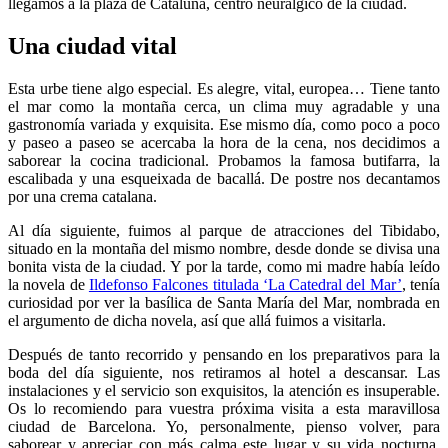
llegamos a la plaza de Cataluña, centro neurálgico de la ciudad.
Una ciudad vital
Esta urbe tiene algo especial. Es alegre, vital, europea… Tiene tanto
el mar como la montaña cerca, un clima muy agradable y una
gastronomía variada y exquisita. Ese mismo día, como poco a poco
y paseo a paseo se acercaba la hora de la cena, nos decidimos a
saborear la cocina tradicional. Probamos la famosa butifarra, la
escalibada y una esqueixada de bacallá. De postre nos decantamos
por una crema catalana.
Al día siguiente, fuimos al parque de atracciones del Tibidabo,
situado en la montaña del mismo nombre, desde donde se divisa una
bonita vista de la ciudad. Y por la tarde, como mi madre había leído
la novela de
Ildefonso Falcones titulada ‘La Catedral del Mar’
, tenía
curiosidad por ver la basílica de Santa María del Mar, nombrada en
el argumento de dicha novela, así que allá fuimos a visitarla.
Después de tanto recorrido y pensando en los preparativos para la
boda del día siguiente, nos retiramos al hotel a descansar. Las
instalaciones y el servicio son exquisitos, la atención es insuperable.
Os lo recomiendo para vuestra próxima visita a esta maravillosa
ciudad de Barcelona. Yo, personalmente, pienso volver, para
saborear y apreciar con más calma este lugar y su vida nocturna,