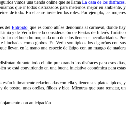
eguirlos vimos una tienda online que se llama
La casa de los disfraces
,
teníamos que ir todos disfrazados para meternos mejor en ambiente, y
rse de todo. En ellas se invierten los roles. Por ejemplo, las mujeres
yes del
Entroido
, que es como allí se denomina al carnaval, donde hay
mia y de Verín tiene la consideración de Fiestas de Interés Turístico
sfrutar del buen humor, cada uno de ellos tiene sus peculiaridades. Por
s e hinchadas como globos. En Verín son típicos los cigarróns con sus
, que llevan en la mano una especie de látigo con un mango de madera
disfrutan durante todo el año preparando los disfraces para esos días,
bién se está convirtiendo en una buena iniciativa económica para estas
están íntimamente relacionadas con ella y tienen sus platos típicos, y
de postre, unas orellas, filloas y bica. Mientras que para rematar, un
alojamiento con anticipación.