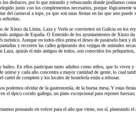
an los disfraces, por lo que mirando y rebuscando donde podíamos cons
s elegido junto con los complementos necesarios, porque lógicamente 
ar del carnaval a tope, ya que son unas fiestas en las que uno puede reí
 señoritas.
os de Xinzo da Limia, Laza y Verín se convierten en Galicia en los re
l más antiguo de España. O Entroido de los ayuntamientos de Xinzo da Li
és turístico. Aunque en todos ellos prima el deseo de pasárselo bien y di
 pantallas y recorren las calles golpeando dos vejigas de animales seca
en Laza, quizás el más antiguo de todos, son conocidos los peliqueiros
y bailes. En ellos participan tanto adultos como niños, que lo viven y 
ede unirse y cada año concentra a mayor cantidad de gente, lo cual tam
l cartel de completo y los locales de hostelería están a rebosar.
s podemos olvidar de la gastronomía, de la buena mesa. Y estas fiestas 
el típico cocido gallego, un plato excepcional para reponer fuerzas; y 
 estamos pensando en volver para el año que viene, eso sí, planeando el 