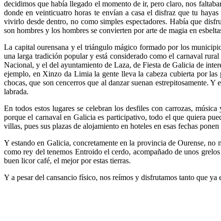
decidimos que había llegado el momento de ir, pero claro, nos faltab
donde en veinticuatro horas te envían a casa el disfraz que tu haya
vivirlo desde dentro, no como simples espectadores. Había que disfrut
son hombres y los hombres se convierten por arte de magia en esbeltas
La capital ourensana y el triángulo mágico formado por los municipi
una larga tradición popular y está considerado como el carnaval rura
Nacional, y el del ayuntamiento de Laza, de Fiesta de Galicia de inter
ejemplo, en Xinzo da Limia la gente lleva la cabeza cubierta por las
chocas, que son cencerros que al danzar suenan estrepitosamente. Y 
labrada.
En todos estos lugares se celebran los desfiles con carrozas, música 
porque el carnaval en Galicia es participativo, todo el que quiera pu
villas, pues sus plazas de alojamiento en hoteles en esas fechas ponen e
Y estando en Galicia, concretamente en la provincia de Ourense, no no
como rey del tenemos Entroido el cerdo, acompañado de unos grelos en 
buen licor café, el mejor por estas tierras.
Y a pesar del cansancio físico, nos reímos y disfrutamos tanto que ya