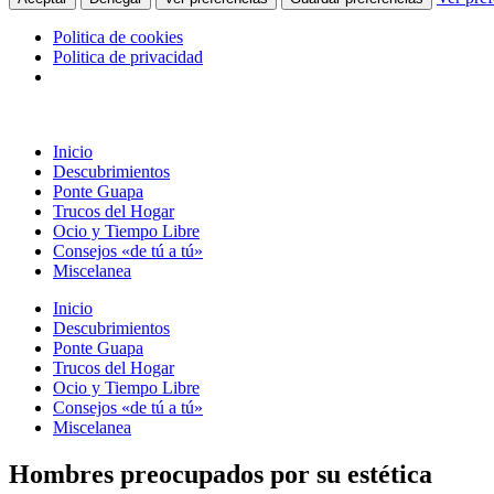
Politica de cookies
Politica de privacidad
Ir
al
Inicio
contenido
Descubrimientos
Ponte Guapa
Trucos del Hogar
Ocio y Tiempo Libre
Consejos «de tú a tú»
Miscelanea
Inicio
Descubrimientos
Ponte Guapa
Trucos del Hogar
Ocio y Tiempo Libre
Consejos «de tú a tú»
Miscelanea
Hombres preocupados por su estética