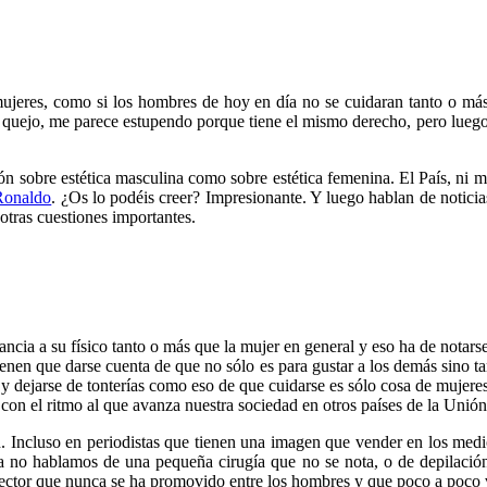
mujeres, como si los hombres de hoy en día no se cuidaran tanto o más
uejo, me parece estupendo porque tiene el mismo derecho, pero luego
n sobre estética masculina como sobre estética femenina. El País, ni má
 Ronaldo
. ¿Os lo podéis creer? Impresionante. Y luego hablan de noticias
otras cuestiones importantes.
ia a su físico tanto o más que la mujer en general y eso ha de notarse
ienen que darse cuenta de que no sólo es para gustar a los demás sino 
 y dejarse de tonterías como eso de que cuidarse es sólo cosa de muj
on el ritmo al que avanza nuestra sociedad en otros países de la Unió
n. Incluso en periodistas que tienen una imagen que vender en los med
 Ya no hablamos de una pequeña cirugía que no se nota, o de depilac
 sector que nunca se ha promovido entre los hombres y que poco a poco