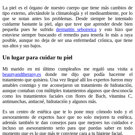
La piel es el órgano de nuestro cuerpo que tiene más cambios de
tipo externo, afectándole la climatología y el medioambiente, por lo
que se notan antes los problemas. Desde siempre he intentado
cuidarme bastante la piel, algo que tuve que aprender desde bien
pequeña pues he sufrido
dermatitis seborreica
y esto hizo que
estuviese siempre buscando el remedio para tenerla lo más a raya
posible, aunque no deja de ser una enfermedad crónica, que tiene
sus altos y sus bajos.
Un lugar para cuidar tu piel
Mi marido en mi último cumpleaños me regaló una visita a
beautyandtherapy.es
donde me dijo que podía hacerme el
tratamiento que quisiera. Una vez llegué allí los expertos fueron muy
amables conmigo y me aconsejaron un tratamiento de hidratación,
aunque contaban con múltiples tratamientos algunos que desconocía
como los tratamientos faciales con flores de Bach, vitamina C,
antimanchas, antiacné, hidratación y algunos más.
Es un centro de estética que te lo pone muy cómodo todo y el
asesoramiento de expertos hace que no solo mejoren tu estética,
además también te dan consejos para que mejores tus cuidados e
incluso un asesoramiento serio para que puedas saber en todo
momento que es lo que más te conviene cara a tu higiene facial.