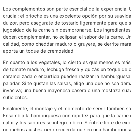
Los complementos son parte esencial de la experiencia. 
crucial; el brioche es una excelente opción por su suavida
dulzor, pero asegúrate de tostarlo ligeramente para que 
jugosidad de la carne sin desmoronarse. Los ingredientes
deben complementar, no eclipsar, el sabor de la carne. U
calidad, como cheddar maduro o gruyere, se derrite mara
aporta un toque de cremosidad.
En cuanto a los vegetales, lo cierto es que menos es más
de tomate maduro, lechuga fresca y quizás un toque de c
caramelizada o encurtida pueden realzar la hamburguesa s
paladar. Si te gustan las salsas, elige una que no sea de
invasiva; una buena mayonesa casera o una mostaza sua
suficientes.
Finalmente, el montaje y el momento de servir también so
Ensambla la hamburguesa con rapidez para que la carne 
calor y los sabores se integren bien. Siéntete libre de ex
pequeños ajustes, pero recuerda que en una hamburgues