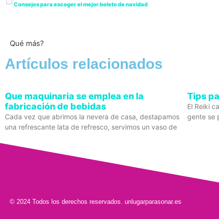
Consejos para escoger el mejor boleto de navidad
Qué más?
Artículos relacionados
Que maquinaria se emplea en la
Tips pa
fabricación de bebidas
El Reiki 
Cada vez que abrimos la nevera de casa, destapamos
gente se 
una refrescante lata de refresco, servimos un vaso de
© 2024 Todos los derechos reservados. unlugarparasonar.es