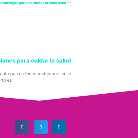
s consejos para mantener tu boca sana
siones para cuidar la salud
tante que es tener costumbres en el
erto es