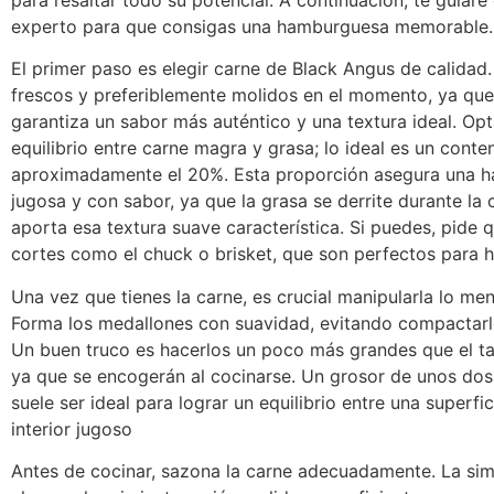
para resaltar todo su potencial. A continuación, te guiar
experto para que consigas una hamburguesa memorable.
El primer paso es elegir carne de Black Angus de calidad
frescos y preferiblemente molidos en el momento, ya que
garantiza un sabor más auténtico y una textura ideal. Op
equilibrio entre carne magra y grasa; lo ideal es un cont
aproximadamente el 20%. Esta proporción asegura una 
jugosa y con sabor, ya que la grasa se derrite durante la
aporta esa textura suave característica. Si puedes, pide q
cortes como el chuck o brisket, que son perfectos para
Una vez que tienes la carne, es crucial manipularla lo men
Forma los medallones con suavidad, evitando compactar
Un buen truco es hacerlos un poco más grandes que el t
ya que se encogerán al cocinarse. Un grosor de unos dos
suele ser ideal para lograr un equilibrio entre una superfi
interior jugoso
Antes de cocinar, sazona la carne adecuadamente. La sim