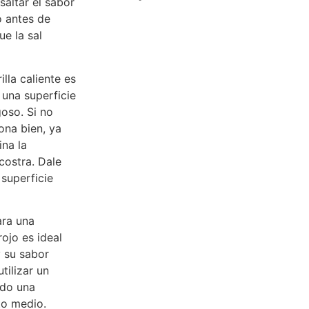
saltar el sabor
o antes de
ue la sal
lla caliente es
una superficie
goso. Si no
ona bien, ya
ina la
ostra. Dale
 superficie
ara una
ojo es ideal
y su sabor
tilizar un
ndo una
to medio.