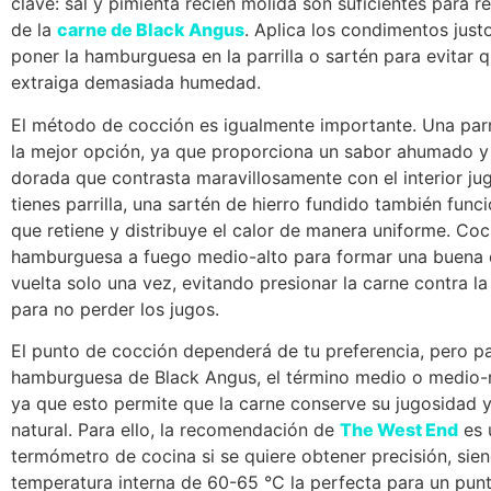
clave: sal y pimienta recién molida son suficientes para re
de la
carne de Black Angus
. Aplica los condimentos just
poner la hamburguesa en la parrilla o sartén para evitar q
extraiga demasiada humedad.
El método de cocción es igualmente importante. Una parri
la mejor opción, ya que proporciona un sabor ahumado y 
dorada que contrasta maravillosamente con el interior ju
tienes parrilla, una sartén de hierro fundido también funci
que retiene y distribuye el calor de manera uniforme. Coc
hamburguesa a fuego medio-alto para formar una buena c
vuelta solo una vez, evitando presionar la carne contra la
para no perder los jugos.
El punto de cocción dependerá de tu preferencia, pero p
hamburguesa de Black Angus, el término medio o medio-r
ya que esto permite que la carne conserve su jugosidad 
natural. Para ello, la recomendación de
The West End
es u
termómetro de cocina si se quiere obtener precisión, sie
temperatura interna de 60-65 °C la perfecta para un pun