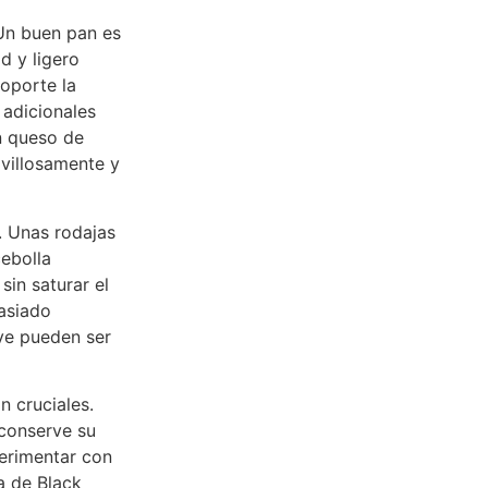
Un buen pan es
d y ligero
soporte la
 adicionales
n queso de
villosamente y
. Unas rodajas
ebolla
in saturar el
masiado
ve pueden ser
n cruciales.
conserve su
perimentar con
a de Black