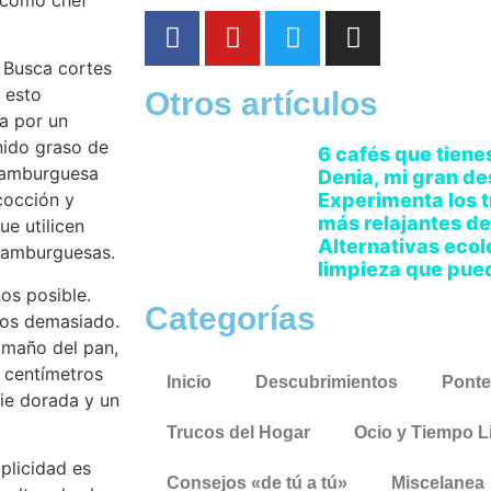
é como chef
. Busca cortes
 esto
Otros artículos
ta por un
enido graso de
6 cafés que tiene
hamburguesa
Denia, mi gran d
Experimenta los t
 cocción y
más relajantes de 
ue utilicen
Alternativas ecol
 hamburguesas.
limpieza que pue
os posible.
Categorías
los demasiado.
amaño del pan,
 centímetros
Inicio
Descubrimientos
Ponte
cie dorada y un
Trucos del Hogar
Ocio y Tiempo L
plicidad es
Consejos «de tú a tú»
Miscelanea