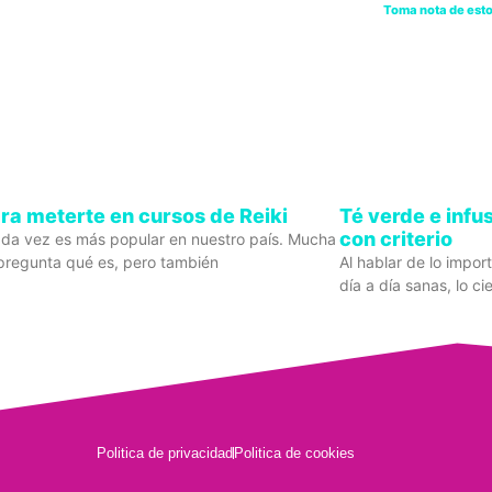
Toma nota de esto
ra meterte en cursos de Reiki
Té verde e infu
con criterio
cada vez es más popular en nuestro país. Mucha
pregunta qué es, pero también
Al hablar de lo impor
día a día sanas, lo ci
Politica de privacidad
Politica de cookies