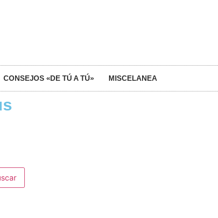
CONSEJOS «DE TÚ A TÚ»
MISCELANEA
us