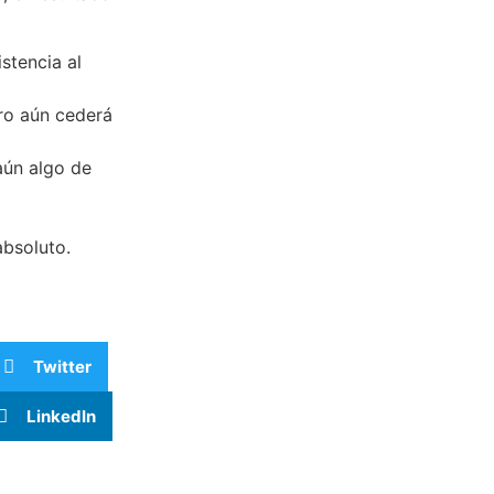
stencia al
ro aún cederá
aún algo de
absoluto.
Twitter
LinkedIn