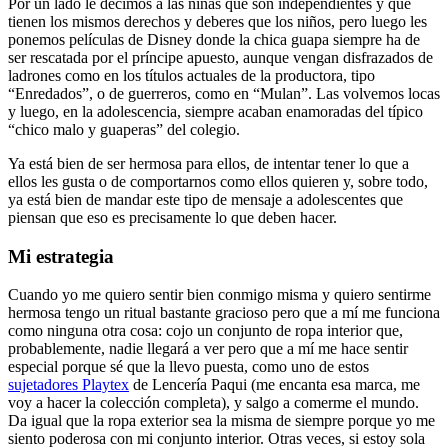
Por un lado le decimos a las niñas que son independientes y que
tienen los mismos derechos y deberes que los niños, pero luego les
ponemos películas de Disney donde la chica guapa siempre ha de
ser rescatada por el príncipe apuesto, aunque vengan disfrazados de
ladrones como en los títulos actuales de la productora, tipo
“Enredados”, o de guerreros, como en “Mulan”. Las volvemos locas
y luego, en la adolescencia, siempre acaban enamoradas del típico
“chico malo y guaperas” del colegio.
Ya está bien de ser hermosa para ellos, de intentar tener lo que a
ellos les gusta o de comportarnos como ellos quieren y, sobre todo,
ya está bien de mandar este tipo de mensaje a adolescentes que
piensan que eso es precisamente lo que deben hacer.
Mi estrategia
Cuando yo me quiero sentir bien conmigo misma y quiero sentirme
hermosa tengo un ritual bastante gracioso pero que a mí me funciona
como ninguna otra cosa: cojo un conjunto de ropa interior que,
probablemente, nadie llegará a ver pero que a mí me hace sentir
especial porque sé que la llevo puesta, como uno de estos
sujetadores Playtex
de Lencería Paqui (me encanta esa marca, me
voy a hacer la colección completa), y salgo a comerme el mundo.
Da igual que la ropa exterior sea la misma de siempre porque yo me
siento poderosa con mi conjunto interior. Otras veces, si estoy sola