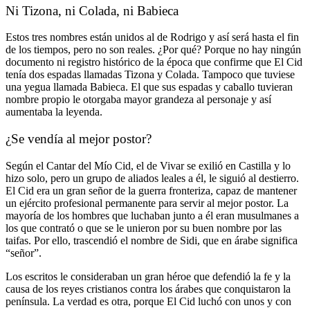
Ni Tizona, ni Colada, ni Babieca
Estos tres nombres están unidos al de Rodrigo y así será hasta el fin
de los tiempos, pero no son reales. ¿Por qué? Porque no hay ningún
documento ni registro histórico de la época
que confirme que El Cid
tenía dos espadas llamadas Tizona y Colada. Tampoco que tuviese
una yegua llamada Babieca. El que sus espadas y caballo tuvieran
nombre propio le otorgaba mayor grandeza al personaje y así
aumentaba la leyenda.
¿Se vendía al mejor postor?
Según el Cantar del Mío Cid, el de Vivar se exilió en Castilla y lo
hizo solo, pero un grupo de aliados leales a él, le siguió al destierro.
El Cid era un gran señor de la guerra fronteriza, capaz de mantener
un ejército profesional permanente para servir al mejor postor. La
mayoría de los hombres que luchaban junto a él eran musulmanes a
los que contrató o que se le unieron por su buen nombre por las
taifas. Por ello, trascendió el nombre de Sidi, que en árabe significa
“señor”.
Los escritos le consideraban un gran héroe que defendió la fe y la
causa de los reyes cristianos contra los árabes que conquistaron la
península. La verdad es otra, porque El Cid luchó con unos y con