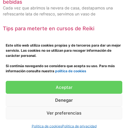
bebidas
Cada vez que abrimos la nevera de casa, destapamos una
refrescante lata de refresco, servimos un vaso de
Tips para meterte en cursos de Reiki
El Reiki cada vez es más popular en nuestro país. Mucha gente
se pregunta qué es, pero también
Este sitio web utiliza cookies propias y de terceros para dar un mejor
servicio. Las cookies no se utilizan para recoger información de
Té verde e infusiones para cuidar la salud con
carácter personal.
criterio
Si continúa navegando se considera que acepta su uso. Para más
Al hablar de lo importante que es tener costumbres en el día a
información consulte nuestra
política de cookies
día sanas, lo cierto es
Aceptar
© 2024 Todos los derechos reservados.
unlugarparasonar.es
Denegar
Politica de privacidad
Politica de cookies
Ver preferencias
Politica de cookies
Politica de privacidad