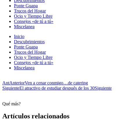
Descubrimientos
Ponte Guapa
Trucos del Hogar
Ocio y Tiempo Libre
Consejos «de tú a tú»
Miscelanea
Inicio
Descubrimientos
Ponte Guapa
Trucos del Hogar
Ocio y Tiempo Libre
Consejos «de tú a tú»
Miscelanea
Ant
Anterior
Ven a cenar conmigo…de catering
Siguiente
El atractivo de estudiar después de los 30
Siguiente
Qué más?
Artículos relacionados