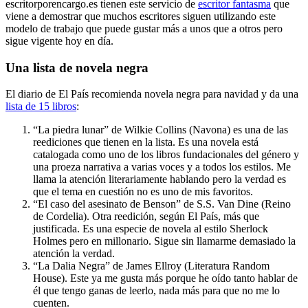
escritorporencargo.es tienen este servicio de
escritor fantasma
que
viene a demostrar que muchos escritores siguen utilizando este
modelo de trabajo que puede gustar más a unos que a otros pero
sigue vigente hoy en día.
Una lista de novela negra
El diario de El País recomienda novela negra para navidad y da una
lista de 15 libros
:
“La piedra lunar” de Wilkie Collins (Navona) es una de las
reediciones que tienen en la lista. Es una novela está
catalogada como uno de los libros fundacionales del género y
una proeza narrativa a varias voces y a todos los estilos. Me
llama la atención literariamente hablando pero la verdad es
que el tema en cuestión no es uno de mis favoritos.
“El caso del asesinato de Benson” de S.S. Van Dine (Reino
de Cordelia). Otra reedición, según El País, más que
justificada. Es una especie de novela al estilo Sherlock
Holmes pero en millonario. Sigue sin llamarme demasiado la
atención la verdad.
“La Dalia Negra” de James Ellroy (Literatura Random
House). Este ya me gusta más porque he oído tanto hablar de
él que tengo ganas de leerlo, nada más para que no me lo
cuenten.