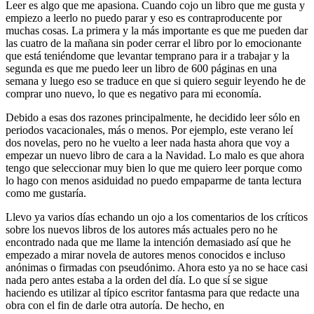
Leer es algo que me apasiona. Cuando cojo un libro que me gusta y
empiezo a leerlo no puedo parar y eso es contraproducente por
muchas cosas. La primera y la más importante es que me pueden dar
las cuatro de la mañana sin poder cerrar el libro por lo emocionante
que está teniéndome que levantar temprano para ir a trabajar y la
segunda es que me puedo leer un libro de 600 páginas en una
semana y luego eso se traduce en que si quiero seguir leyendo he de
comprar uno nuevo, lo que es negativo para mi economía.
Debido a esas dos razones principalmente, he decidido leer sólo en
periodos vacacionales, más o menos. Por ejemplo, este verano leí
dos novelas, pero no he vuelto a leer nada hasta ahora que voy a
empezar un nuevo libro de cara a la Navidad. Lo malo es que ahora
tengo que seleccionar muy bien lo que me quiero leer porque como
lo hago con menos asiduidad no puedo empaparme de tanta lectura
como me gustaría.
Llevo ya varios días echando un ojo a los comentarios de los críticos
sobre los nuevos libros de los autores más actuales pero no he
encontrado nada que me llame la intención demasiado así que he
empezado a mirar novela de autores menos conocidos e incluso
anónimas o firmadas con pseudónimo. Ahora esto ya no se hace casi
nada pero antes estaba a la orden del día. Lo que sí se sigue
haciendo es utilizar al típico escritor fantasma para que redacte una
obra con el fin de darle otra autoría. De hecho, en