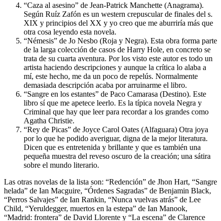
“Caza al asesino” de Jean-Patrick Manchette (Anagrama).
Según Ruíz Zafón es un western crepuscular de finales del s.
XIX y principios del XX y yo creo que me aburriría más que
otra cosa leyendo esta novela.
“Némesis” de Jo Nesbo (Roja y Negra). Esta obra forma parte
de la larga colección de casos de Harry Hole, en concreto se
trata de su cuarta aventura. Por los visto este autor es todo un
artista haciendo descripciones y aunque la crítica lo alaba a
mí, este hecho, me da un poco de repelús. Normalmente
demasiada descripción acaba por arruinarme el libro.
“Sangre en los estantes” de Paco Camarasa (Destino). Este
libro sí que me apetece leerlo. Es la típica novela Negra y
Criminal que hay que leer para recordar a los grandes como
Agatha Christie.
“Rey de Picas” de Joyce Carol Oates (Alfaguara) Otra joya
por lo que he podido averiguar, digna de la mejor literatura.
Dicen que es entretenida y brillante y que es también una
pequeña muestra del reveso oscuro de la creación; una sátira
sobre el mundo literario.
Las otras novelas de la lista son: “Redención” de Jhon Hart, “Sangre
helada” de Ian Macguire, “Órdenes Sagradas” de Benjamin Black,
“Perros Salvajes” de Ian Rankin, “Nunca vuelvas atrás” de Lee
Child, “Yeruldegger, muertos en la estepa” de Ian Manook,
“Madrid: frontera” de David Llorente y “La escena” de Clarence