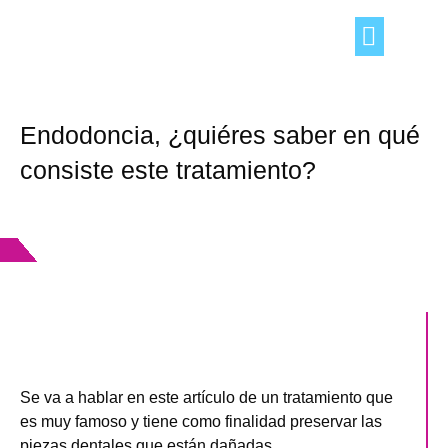
TRUCOS DEL HOGAR
OCIO Y TIEMPO LIBRE
CONSEJOS «DE TÚ A TÚ»
Endodoncia, ¿quiéres saber en qué
consiste este tratamiento?
Se va a hablar en este artículo de un tratamiento que
es muy famoso y tiene como finalidad preservar las
piezas dentales que están dañadas.