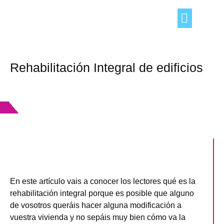
TRUCOS DEL HOGAR
OCIO Y TIEMPO LIBRE
CONSEJOS «DE TÚ A TÚ»
Rehabilitación Integral de edificios
En este artículo vais a conocer los lectores qué es la
rehabilitación integral porque es posible que alguno
de vosotros queráis hacer alguna modificación a
vuestra vivienda y no sepáis muy bien cómo va la