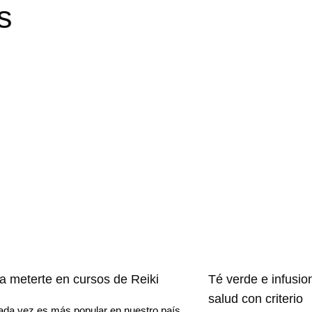
s
ra meterte en cursos de Reiki
Té verde e infusio
salud con criterio
cada vez es más popular en nuestro país.