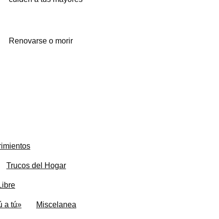
Renovarse o morir
imientos
Trucos del Hogar
Libre
 a tú»
Miscelanea