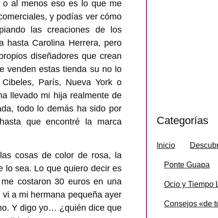
, o al menos eso es lo que me
 comerciales, y podías ver cómo
iando las creaciones de los
 hasta Carolina Herrera, pero
propios diseñadores que crean
ue venden estas tienda su no lo
 Cibeles, París, Nueva York o
ha llevado mi hija realmente de
ada, todo lo demás ha sido por
Categorías
 hasta que encontré la marca
Inicio
Descubr
s cosas de color de rosa, la
Ponte Guapa
lo sea. Lo que quiero decir es
s me costaron 30 euros en una
Ocio y Tiempo 
e vi a mi hermana pequeña ayer
Consejos «de tú
ino. Y digo yo… ¿quién dice que