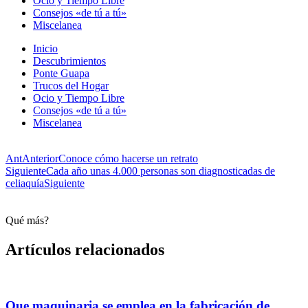
Ocio y Tiempo Libre
Consejos «de tú a tú»
Miscelanea
Inicio
Descubrimientos
Ponte Guapa
Trucos del Hogar
Ocio y Tiempo Libre
Consejos «de tú a tú»
Miscelanea
Ant
Anterior
Conoce cómo hacerse un retrato
Siguiente
Cada año unas 4.000 personas son diagnosticadas de
celiaquía
Siguiente
Qué más?
Artículos relacionados
Que maquinaria se emplea en la fabricación de