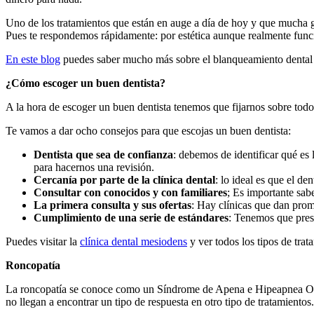
Uno de los tratamientos que están en auge a día de hoy y que mucha g
Pues te respondemos rápidamente: por estética aunque realmente func
En este blog
puedes saber mucho más sobre el blanqueamiento dental y
¿Cómo escoger un buen dentista?
A la hora de escoger un buen dentista tenemos que fijarnos sobre todo
Te vamos a dar ocho consejos para que escojas un buen dentista:
Dentista que sea de confianza
: debemos de identificar qué es
para hacernos una revisión.
Cercanía por parte de la clínica
dental
: lo ideal es que el d
Consultar con conocidos y con familiares
; Es importante sab
La primera consulta y sus ofertas
: Hay clínicas que dan prom
Cumplimiento de una serie de
estándares
: Tenemos que prest
Puedes visitar la
clínica dental mesiodens
y ver todos los tipos de tra
Roncopatía
La roncopatía se conoce como un Síndrome de Apena e Hipeapnea Obst
no llegan a encontrar un tipo de respuesta en otro tipo de tratamientos.