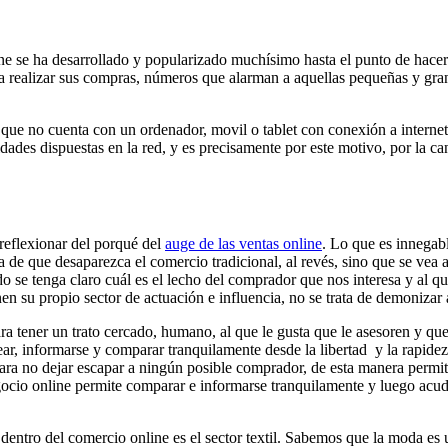
e se ha desarrollado y popularizado muchísimo hasta el punto de hacerle
realizar sus compras, números que alarman a aquellas pequeñas y grand
ar que no cuenta con un ordenador, movil o tablet con conexión a intern
lidades dispuestas en la red, y es precisamente por este motivo, por la 
reflexionar del porqué del
auge de las ventas online
. Lo que es innegab
a de que desaparezca el comercio tradicional, al revés, sino que se vea
o se tenga claro cuál es el lecho del comprador que nos interesa y al q
en su propio sector de actuación e influencia, no se trata de demonizar
ra tener un trato cercado, humano, al que le gusta que le asesoren y que 
r, informarse y comparar tranquilamente desde la libertad y la rapidez
ra no dejar escapar a ningún posible comprador, de esta manera permiten 
egocio online permite comparar e informarse tranquilamente y luego acud
s dentro del comercio online es el sector textil. Sabemos que la moda 