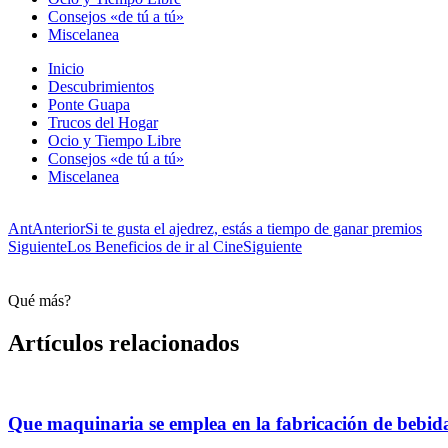
Consejos «de tú a tú»
Miscelanea
Inicio
Descubrimientos
Ponte Guapa
Trucos del Hogar
Ocio y Tiempo Libre
Consejos «de tú a tú»
Miscelanea
Ant
Anterior
Si te gusta el ajedrez, estás a tiempo de ganar premios
Siguiente
Los Beneficios de ir al Cine
Siguiente
Qué más?
Artículos relacionados
Que maquinaria se emplea en la fabricación de bebid