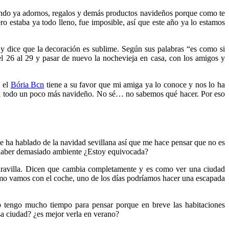
ando ya adornos, regalos y demás productos navideños porque como te
ro estaba ya todo lleno, fue imposible, así que este año ya lo estamos
y dice que la decoración es sublime. Según sus palabras “es como si
el 26 al 29 y pasar de nuevo la nochevieja en casa, con los amigos y
o el
Bória Bcn
tiene a su favor que mi amiga ya lo conoce y nos lo ha
rá todo un poco más navideño. No sé… no sabemos qué hacer. Por eso
 ha hablado de la navidad sevillana así que me hace pensar que no es
 haber demasiado ambiente ¿Estoy equivocada?
aravilla. Dicen que cambia completamente y es como ver una ciudad
omo vamos con el coche, uno de los días podríamos hacer una escapada
 tengo mucho tiempo para pensar porque en breve las habitaciones
a ciudad? ¿es mejor verla en verano?