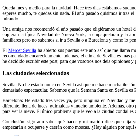
Queda mes y medio para la navidad. Hace tres días estábamos sudand
esperes mucho, te quedas sin nada. El año pasado quisimos ir tras el 
mirando.
Una amiga nos recomendó el año pasado que eligiéramos un hotel de 
cogieran la típica Navidad de Nueva York, la empaquetaran y la abri
familiares pero no sabemos si ir a Sevilla o a Barcelona y como lo pe
El
Mercer Sevilla
ha abierto sus puertas este año así que me llama m
recomendado encarecidamente, además, el clima de Sevilla es más p
he decidido escribir este post, para que vosotros nos deis opiniones 
Las ciudades seleccionadas
Sevilla: No he estado nunca en Sevilla así que me hace mucha ilusió
demasiado espectacular. Sabemos que la Semana Santa en Sevilla es 
Barcelona: He estado tres veces ya, pero ninguna en Navidad y me
diferente, llena de luces, guirnaldas y mucho ambiente. Además, otr
para ver la nieve. El único problema que le veo a la ciudad condal es
Conclusión: sigo aun saber qué hacer y mi marido dice que elija
empezarán a ocuparse y caerán como moscas. ¿Hay alguien por aquí de