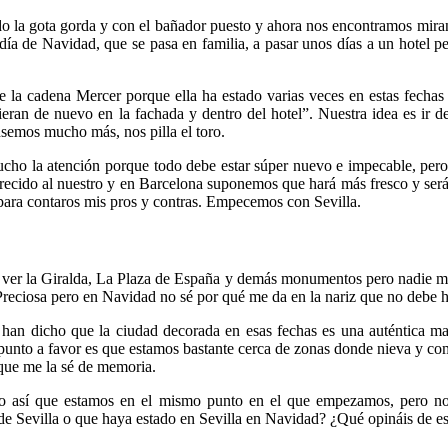
o la gota gorda y con el bañador puesto y ahora nos encontramos mir
día de Navidad, que se pasa en familia, a pasar unos días a un hotel pe
la cadena Mercer porque ella ha estado varias veces en estas fechas 
eran de nuevo en la fachada y dentro del hotel”. Nuestra idea es ir d
nsemos mucho más, nos pilla el toro.
ucho la atención porque todo debe estar súper nuevo e impecable, per
arecido al nuestro y en Barcelona suponemos que hará más fresco y se
y para contaros mis pros y contras. Empecemos con Sevilla.
n ver la Giralda, La Plaza de España y demás monumentos pero nadie me
Preciosa pero en Navidad no sé por qué me da en la nariz que no debe
 han dicho que la ciudad decorada en esas fechas es una auténtica m
o punto a favor es que estamos bastante cerca de zonas donde nieva y c
 que me la sé de memoria.
 yo así que estamos en el mismo punto en el que empezamos, pero no
 Sevilla o que haya estado en Sevilla en Navidad? ¿Qué opináis de es