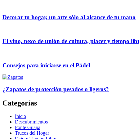
Decorar tu hogar, un arte sólo al alcance de tu mano
El vino, nexo de unión de cultura, placer y tiempo lib
Consejos para iniciarse en el Pádel
¿Zapatos de protección pesados o ligeros?
Categorías
Inicio
Descubrimientos
Ponte Guapa
Trucos del Hogar
Ocio y Tiempo Libre