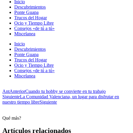
Inicio
Descubrimientos
Ponte Guapa
Trucos del Hogar
Ocio y Tiempo Libre
Consejos «de tú a tú»
Miscelanea
Inicio
Descubrimientos
Ponte Guapa
Trucos del Hogar
Ocio y Tiempo Libre
Consejos «de tú a tú»
Miscelanea
Ant
Anterior
Cuando tu hobby se convierte en tu trabajo
Siguiente
La Comunidad Valenciana, un lugar para disfrutar en
nuestro tiempo libre
Siguiente
Qué más?
Artículos relacionados