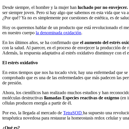
Desde siempre, el hombre y la mujer han
luchado por no envejecer.
ser siempre joven. Pero si hay algo que sabemos en esta vida que va a 
¿Por qué? Ya no es simplemente por cuestiones de estética, es de sal
Hoy os queremos hablar de un producto que está revolucionado el mer
en nuestro cuerpo
la denominada oxidación
.
En los últimos años, se ha confirmado que
el aumento del estrés oxi
con la salud. Al parecer, en el proceso de envejecer la producción de r
Además, la respuesta adaptativa al estrés oxidativo disminuye con el 
El estrés oxidativo
En estos tiempos que nos ha tocado vivir, hay una enfermedad que se h
comprobado que es una de las enfermedades que más padecen las pers
de presión.
Ahora, los científicos han realizado muchos estudios y han reconocido
moléculas destructivas
llamadas Especies reactivas de oxígeno
(en i
células producen energía a partir de él.
Por eso, la llegada al mercado de
TetraSOD
ha supuesto una revoluci
terapéutica novedosa para restaurar la homeostasis redox celular y una
¿Qué es?