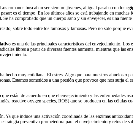
Los romanos buscaban ser siempre jóvenes, al igual pasaba con los
egi
pasar: es el tiempo. En los últimos años se está trabajando en muchas f
ud. Se ha comprobado que un cuerpo sano y sin envejecer, es una fuente
cado, sobre todo entre los famosos y famosas. Pero no solo porque evi
dativo
es una de las principales características del envejecimiento. Los 
adicales libres a partir de diversas fuentes aumenta, mientras que las en
envejecimiento.
a hecho muy cotidiana. El estrés. Algo que para nuestros abuelos o pad
onas. Estamos sometidos a una presión que provoca que nos surja el e
 que están de acuerdo en que el envejecimiento y las enfermedades asoci
nglés, reactive oxygen species, ROS) que se producen en las células c
ón. Ya que induce una activación coordinada de las enzimas antioxidant
 estrategia preventiva prometedora para el envejecimiento y retos de sa