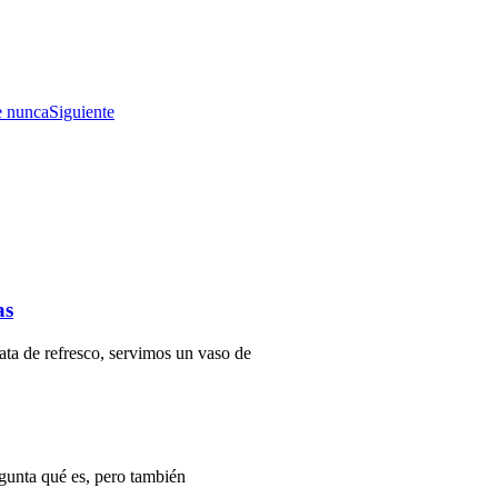
e nunca
Siguiente
as
ata de refresco, servimos un vaso de
gunta qué es, pero también