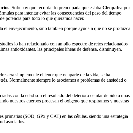
pcios
. Solo hay que recordar lo preocupada que estaba
Cleopatra
por
órmulas para intentar evitar las consecuencias del paso del tiempo.
 de potencia para todo lo que queramos hacer.
ta el envejecimiento, sino también porque ayuda a que no se produzca
estudios lo han relacionado con amplio espectro de retos relacionados
zimas antioxidantes, las principales líneas de defensa, disminuyen.
res era simplemente el tener que ocuparte de la vida, se ha
strés. Normalmente siempre lo asociamos a problemas de ansiedad o
adas con la edad son el resultado del deterioro celular debido a unas
uando nuestros cuerpos procesan el oxígeno que respiramos y nuestras
es primarias (SOD, GPx y CAT) en las células, siendo una estrategia
lud asociados.