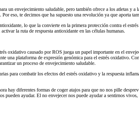
para un envejecimiento saludable, pero también ofrece a los atletas y a l
n. Por eso, te decimos que ha supuesto una revolución ya que aporta tambi
tioxidante, lo que la convierte en la primera protección contra el estrés
activar la ruta de respuesta antioxidante en las células humanas.
estrés oxidativo causado por ROS juega un papel importante en el enveje
te una plataforma de expresión genómica para el estrés oxidativo. Con e
arantizar un proceso de envejecimiento saludable.
rias para combatir los efectos del estrés oxidativo y la respuesta infla
a hay diferentes formas de coger atajos para que no nos pille despreven
os pueden ayudar. El no envejecer nos puede ayudar a sentirnos vivos, 