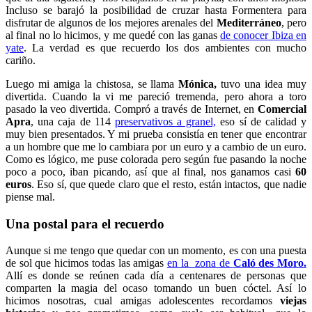
Incluso se barajó la posibilidad de cruzar hasta Formentera para
disfrutar de algunos de los mejores arenales del
Mediterráneo
, pero
al final no lo hicimos, y me quedé con las ganas
de conocer Ibiza en
yate
. La verdad es que recuerdo los dos ambientes con mucho
cariño.
Luego mi amiga la chistosa, se llama
Mónica,
tuvo una idea muy
divertida. Cuando la vi me pareció tremenda, pero ahora a toro
pasado la veo divertida. Compró a través de Internet, en
Comercial
Apra
, una caja de 114
preservativos a granel,
eso sí de calidad y
muy bien presentados. Y mi prueba consistía en tener que encontrar
a un hombre que me lo cambiara por un euro y a cambio de un euro.
Como es lógico, me puse colorada pero según fue pasando la noche
poco a poco, iban picando, así que al final, nos ganamos casi
60
euros
. Eso sí, que quede claro que el resto, están intactos, que nadie
piense mal.
Una postal para el recuerdo
Aunque si me tengo que quedar con un momento, es con una puesta
de sol que hicimos todas las amigas
en la zona de
Caló des Moro.
Allí es donde se reúnen cada día a centenares de personas que
comparten la magia del ocaso tomando un buen cóctel. Así lo
hicimos nosotras, cual amigas adolescentes recordamos
viejas