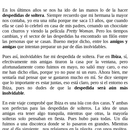
En los últimos años se nos ha ido de las manos lo de la hacer
despedidas de soltera
. Siempre recuerdo que mi hermana la mayor
nos contaba, yo era una niña porque me saca 13 años, que cuando
ella se casó lo celebró en casa de mis padres, cenando un chocolate
con churros y viendo la película
Pretty Woman
. Pero los tiempos
cambian, y el sector de las despedidas ha encontrado un filón entre
las personas que se casan. Bueno mejor dicho, entre los
amigos y
amigas
que intentan preparar un par de días inolvidables.
Pues así, inolvidables fue mi despedida de soltera. Fue en
Ibiza
, sí,
efectivamente mis amigas tiraron la casa por la ventana, pero
afortunadamente como fuimos en mayo, no salió muy caro, o eso
me han dicho ellas, porque yo no puse ni un euro. Ahora bien, me
sentaría mal pensar que se gastaron mucho en mí. Se dice siempre
que lo importante es estar juntas, eso está claro, pero si el entorno es
Ibiza, pues no dudes de que la
despedida será aún más
inolvidable
.
En este viaje comprobé que Ibiza es una isla con dos caras. Y ambas
son perfectas para las despedidas de solteros. La idea de unas
amigas era tener algo tranquila, mientras que otras, la mayoría
solteras solo pensaban en fiesta. Pues hubo para todas. Un día
fuimos a una discoteca donde se lo pasaron en grandes. Mientras
que al día siguiente, nos relajamos en la playita, con unos mojitos.