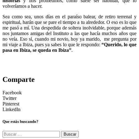
historias
y nos prometimos, como suele ser habitual, que lo
volveríamos a hacer.
Sea como sea, unos días en el paraíso balear, de retiro terrenal y
espiritual, harán que se pare el tiempo a tu alrededor. O eso es lo que
me pasó a mí. Una despedida de soltera inolvidable, porque además
nos juntamos amigas del Instituto a las que hacía muchos años que
no veía. Eso sí, cuando mi novio, hoy ya marido, me pregunta por
mi viaje a Ibiza, pues ya sabes lo que le respondo:
“Querido, lo que
pasa en Ibiza, se queda en Ibiza”
.
Comparte
Facebook
Twitter
Pinterest
LinkedIn
Que estás buscando?
Buscar: