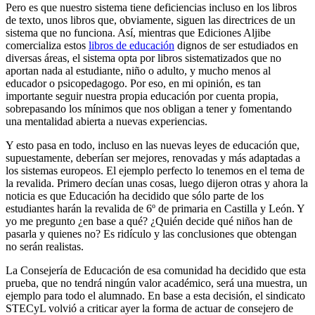
Pero es que nuestro sistema tiene deficiencias incluso en los libros
de texto, unos libros que, obviamente, siguen las directrices de un
sistema que no funciona. Así, mientras que Ediciones Aljibe
comercializa estos
libros de educación
dignos de ser estudiados en
diversas áreas, el sistema opta por libros sistematizados que no
aportan nada al estudiante, niño o adulto, y mucho menos al
educador o psicopedagogo. Por eso, en mi opinión, es tan
importante seguir nuestra propia educación por cuenta propia,
sobrepasando los mínimos que nos obligan a tener y fomentando
una mentalidad abierta a nuevas experiencias.
Y esto pasa en todo, incluso en las nuevas leyes de educación que,
supuestamente, deberían ser mejores, renovadas y más adaptadas a
los sistemas europeos. El ejemplo perfecto lo tenemos en el tema de
la revalida. Primero decían unas cosas, luego dijeron otras y ahora la
noticia es que Educación ha decidido que sólo parte de los
estudiantes harán la revalida de 6º de primaria en Castilla y León. Y
yo me pregunto ¿en base a qué? ¿Quién decide qué niños han de
pasarla y quienes no? Es ridículo y las conclusiones que obtengan
no serán realistas.
La Consejería de Educación de esa comunidad ha decidido que esta
prueba, que no tendrá ningún valor académico, será una muestra, un
ejemplo para todo el alumnado. En base a esta decisión, el sindicato
STECyL volvió a criticar ayer la forma de actuar de consejero de