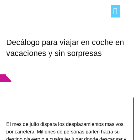
TRUCOS DEL HOGAR
OCIO Y TIEMPO LIBRE
CONSEJOS «DE TÚ A TÚ»
Decálogo para viajar en coche en
vacaciones y sin sorpresas
El mes de julio dispara los desplazamientos masivos
por carretera. Millones de personas parten hacia su
destino playero o a cualquier lugar donde descansar y