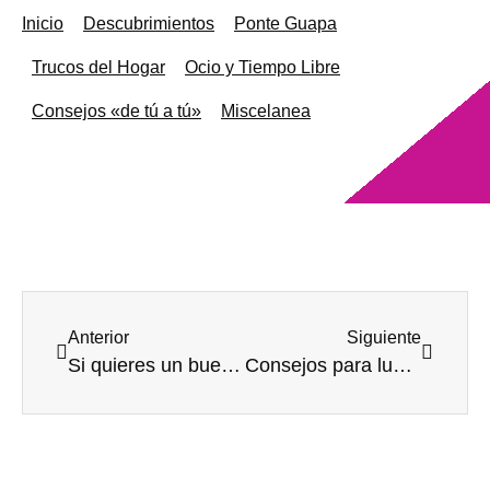
Inicio
Descubrimientos
Ponte Guapa
Trucos del Hogar
Ocio y Tiempo Libre
Consejos «de tú a tú»
Miscelanea
Anterior
Siguiente
Si quieres un buen consejo, deja que cuiden a tus mayores
Consejos para luchar contra un entorno laboral machista