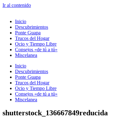
Ir al contenido
Inicio
Descubrimientos
Ponte Guapa
Trucos del Hogar
Ocio y Tiempo Libre
Consejos «de tú a tú»
Miscelanea
Inicio
Descubrimientos
Ponte Guapa
Trucos del Hogar
Ocio y Tiempo Libre
Consejos «de tú a tú»
Miscelanea
shutterstock_136667849reducida