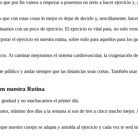
o que por fin vamos a empezar a ponernos en serio a hacer ejercicio y, a
s que con estas cosas lo mejor es dejar de decirlo y, sencillamente, hacer
amos con un poco de ejercicio. El ejercicio es vital para, no solo vern
rar el ejercicio en nuestra rutina, sobre todo para aquellos para los qu
icio. Al caminar mejoramos el sistema cardiovascular, la oxigenación d
 público y andar siempre que las distancias sean cortas. También usar 
 en nuestra Rutina
 gradual y no machacarnos el primer día.
utos, mínimo dos días a la semana si son de tres a cinco mucho mejor. 
que nuestro cuerpo se adapta y amolda al ejercicio y cada vez te será má