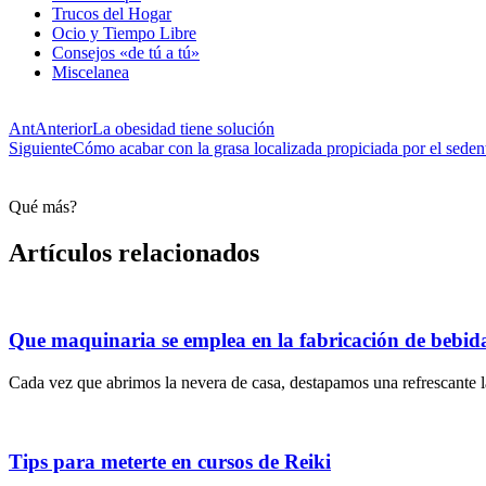
Trucos del Hogar
Ocio y Tiempo Libre
Consejos «de tú a tú»
Miscelanea
Ant
Anterior
La obesidad tiene solución
Siguiente
Cómo acabar con la grasa localizada propiciada por el seden
Qué más?
Artículos relacionados
Que maquinaria se emplea en la fabricación de bebid
Cada vez que abrimos la nevera de casa, destapamos una refrescante l
Tips para meterte en cursos de Reiki