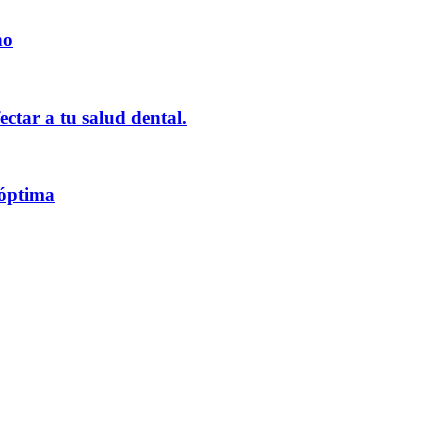
no
ctar a tu salud dental.
 óptima