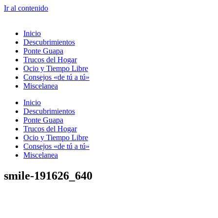
Ir al contenido
Inicio
Descubrimientos
Ponte Guapa
Trucos del Hogar
Ocio y Tiempo Libre
Consejos «de tú a tú»
Miscelanea
Inicio
Descubrimientos
Ponte Guapa
Trucos del Hogar
Ocio y Tiempo Libre
Consejos «de tú a tú»
Miscelanea
smile-191626_640