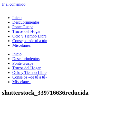
Ir al contenido
Inicio
Descubrimientos
Ponte Guapa
Trucos del Hogar
Ocio y Tiempo Libre
Consejos «de tú a tú»
Miscelanea
Inicio
Descubrimientos
Ponte Guapa
Trucos del Hogar
Ocio y Tiempo Libre
Consejos «de tú a tú»
Miscelanea
shutterstock_339716636reducida