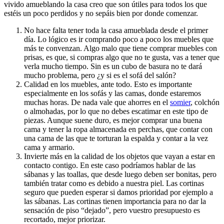
vivido amueblando la casa creo que son útiles para todos los que
estéis un poco perdidos y no sepáis bien por donde comenzar.
No hace falta tener toda la casa amueblada desde el primer
día. Lo lógico es ir comprando poco a poco los muebles que
más te convenzan. Algo malo que tiene comprar muebles con
prisas, es que, si compras algo que no te gusta, vas a tener que
verla mucho tiempo. Sin es un cubo de basura no te dará
mucho problema, pero ¿y si es el sofá del salón?
Calidad en los muebles, ante todo. Esto es importante
especialmente en los sofás y las camas, donde estaremos
muchas horas. De nada vale que ahorres en el
somier
, colchón
o almohadas, por lo que no debes escatimar en este tipo de
piezas. Aunque suene duro, es mejor comprar una buena
cama y tener la ropa almacenada en perchas, que contar con
una cama de las que te torturan la espalda y contar a la vez
cama y armario.
Invierte más en la calidad de los objetos que vayan a estar en
contacto contigo. En este caso podríamos hablar de las
sábanas y las toallas, que desde luego deben ser bonitas, pero
también tratar como es debido a nuestra piel. Las cortinas
seguro que pueden esperar si damos prioridad por ejemplo a
las sábanas. Las cortinas tienen importancia para no dar la
sensación de piso “dejado”, pero vuestro presupuesto es
recortado, mejor priorizar.