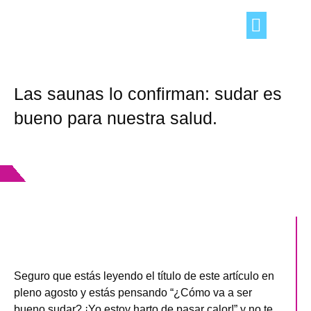
TRUCOS DEL HOGAR
OCIO Y TIEMPO LIBRE
CONSEJOS «DE TÚ A TÚ»
Las saunas lo confirman: sudar es
bueno para nuestra salud.
Seguro que estás leyendo el título de este artículo en
pleno agosto y estás pensando “¿Cómo va a ser
bueno sudar? ¡Yo estoy harto de pasar calor!” y no te