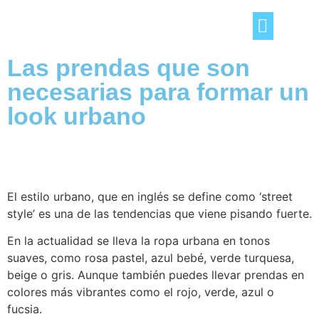
Las prendas que son
TRUCOS DEL HOGAR
OCIO Y TIEMPO LIBRE
CONSEJOS «DE TÚ A TÚ»
necesarias para formar un
look urbano
El estilo urbano, que en inglés se define como ‘street
style’ es una de las tendencias que viene pisando fuerte.
En la actualidad se lleva la ropa urbana en tonos
suaves, como rosa pastel, azul bebé, verde turquesa,
beige o gris. Aunque también puedes llevar prendas en
colores más vibrantes como el rojo, verde, azul o
fucsia.