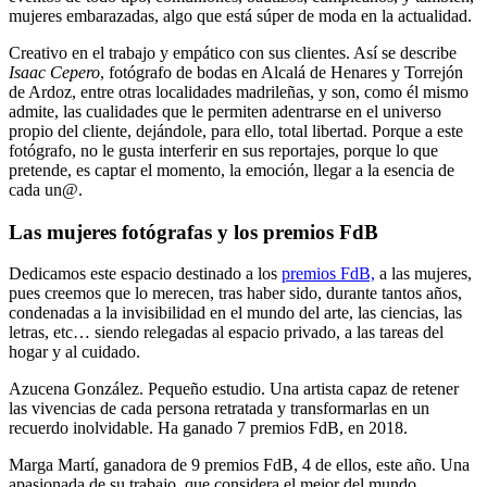
mujeres embarazadas, algo que está súper de moda en la actualidad.
Creativo en el trabajo y empático con sus clientes. Así se describe
Isaac Cepero
, fotógrafo de bodas en Alcalá de Henares y Torrejón
de Ardoz, entre otras localidades madrileñas, y son, como él mismo
admite, las cualidades que le permiten adentrarse en el universo
propio del cliente, dejándole, para ello, total libertad. Porque a este
fotógrafo, no le gusta interferir en sus reportajes, porque lo que
pretende, es captar el momento, la emoción, llegar a la esencia de
cada un@.
Las mujeres fotógrafas y los premios FdB
Dedicamos este espacio destinado a los
premios FdB,
a las mujeres,
pues creemos que lo merecen, tras haber sido, durante tantos años,
condenadas a la invisibilidad en el mundo del arte, las ciencias, las
letras, etc… siendo relegadas al espacio privado, a las tareas del
hogar y al cuidado.
Azucena González. Pequeño estudio. Una artista capaz de retener
las vivencias de cada persona retratada y transformarlas en un
recuerdo inolvidable. Ha ganado 7 premios FdB, en 2018.
Marga Martí, ganadora de 9 premios FdB, 4 de ellos, este año. Una
apasionada de su trabajo, que considera el mejor del mundo.