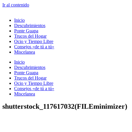
Ir al contenido
Inicio
Descubrimientos
Ponte Guapa
Trucos del Hogar
Ocio y Tiempo Libre
Consejos «de tú a tú»
Miscelanea
Inicio
Descubrimientos
Ponte Guapa
Trucos del Hogar
Ocio y Tiempo Libre
Consejos «de tú a tú»
Miscelanea
shutterstock_117617032(FILEminimizer)