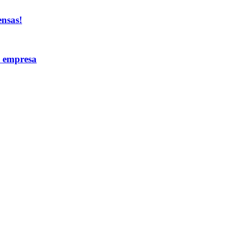
ensas!
u empresa