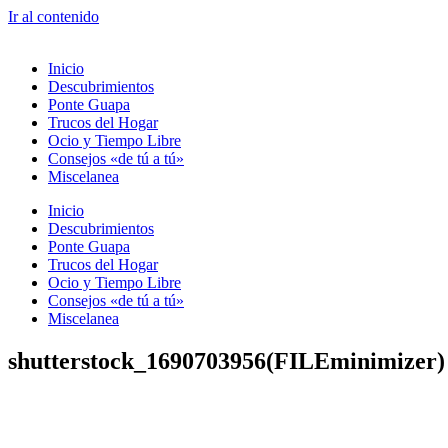
Ir al contenido
Inicio
Descubrimientos
Ponte Guapa
Trucos del Hogar
Ocio y Tiempo Libre
Consejos «de tú a tú»
Miscelanea
Inicio
Descubrimientos
Ponte Guapa
Trucos del Hogar
Ocio y Tiempo Libre
Consejos «de tú a tú»
Miscelanea
shutterstock_1690703956(FILEminimizer)