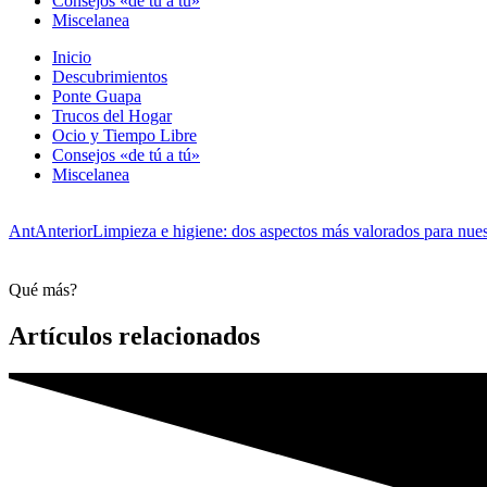
Consejos «de tú a tú»
Miscelanea
Inicio
Descubrimientos
Ponte Guapa
Trucos del Hogar
Ocio y Tiempo Libre
Consejos «de tú a tú»
Miscelanea
Ant
Anterior
Limpieza e higiene: dos aspectos más valorados para nues
Qué más?
Artículos relacionados