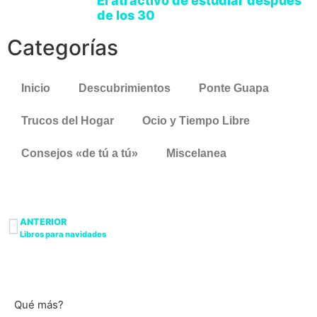
El atractivo de estudiar después
de los 30
Categorías
Inicio
Descubrimientos
Ponte Guapa
Trucos del Hogar
Ocio y Tiempo Libre
Consejos «de tú a tú»
Miscelanea
ANTERIOR
Libros para navidades
Qué más?