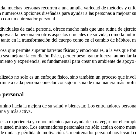
ada, muchas personas recurren a una amplia variedad de métodos y enfo
ten numerosas opciones diseñadas para ayudar a las personas a mejorar s
o con un entrenador personal.
dividuales de cada persona, ofrece mucho más que una rutina de ejercicio
apoya a la persona en otros aspectos cruciales de su vida, como la nutr
a tanto en la transformación del cuerpo como en el cambio de hábitos, me
sa que permite superar barreras físicas y emocionales, a la vez que fom
 sea mejorar la condición física, perder peso, ganar fuerza, aumentar la
miento y experiencia, es fundamental para crear un ambiente de apoyo c
alizado no solo es un enfoque físico, sino también un proceso que involu
o permite a cada persona conectar consigo misma de una manera más profu
n personal
ino hacia la mejora de su salud y bienestar. Los entrenadores persona
ana y más activa.
 su experiencia y conocimientos para ayudarle a navegar por el complej
ciera usted mismo. Los entrenadores personales no sólo actúan como m
de dudas y pérdida de motivación. Un entrenador personal nos levanta 