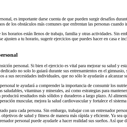
ersonal, es importante darse cuenta de que pueden surgir desafíos duran
gunos de los obstáculos más comunes que enfrentan las personas cuando in
los horarios están llenos de trabajo, familia y otras actividades. Sin e
e ajusten a tu horario, sugerir ejercicios que puedes hacer en casa e in
personal
sición personal. Si bien el ejercicio es vital para mejorar su salud y est
 dedicado no solo lo guiará durante sus entrenamientos en el gimnasio, 
os a sus necesidades individuales, que no sólo le ayudarán a alcanzar s
 personal te ayudará a comprender la importancia de consumir los nutri
sas saludables, vitaminas y minerales, así como estrategias para mantener
 producirá resultados más sólidos y duraderos a largo plazo. Al alimen
uperación muscular, mejora la salud cardiovascular y fortalece el sistem
izado para cada persona. Sin embargo, trabajar con un entrenador persona
us objetivos de salud y fitness de manera más rápida y eficiente. Ya sea
trenador personal puede ayudarle a hacer realidad sus sueños. Así que d