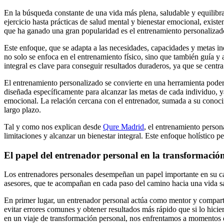
En la búsqueda constante de una vida más plena, saludable y equilibr
ejercicio hasta prácticas de salud mental y bienestar emocional, exis
que ha ganado una gran popularidad es el entrenamiento personalizad
Este enfoque, que se adapta a las necesidades, capacidades y metas in
no solo se enfoca en el entrenamiento físico, sino que también guía y 
integral es clave para conseguir resultados duraderos, ya que se centr
El entrenamiento personalizado se convierte en una herramienta podero
diseñada específicamente para alcanzar las metas de cada individuo, ya
emocional. La relación cercana con el entrenador, sumada a su conoci
largo plazo.
Tal y como nos explican desde
Qure Madrid
, el entrenamiento person
limitaciones y alcanzar un bienestar integral. Este enfoque holístic
El papel del entrenador personal en la transformació
Los entrenadores personales desempeñan un papel importante en su cam
asesores, que te acompañan en cada paso del camino hacia una vida s
En primer lugar, un entrenador personal actúa como mentor y comparte
evitar errores comunes y obtener resultados más rápido que si lo hi
en un viaje de transformación personal, nos enfrentamos a momentos 