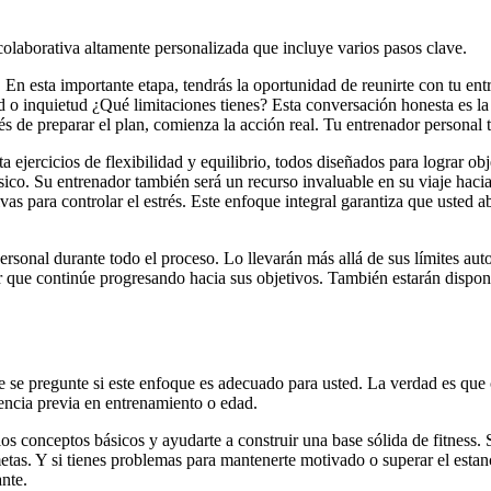
colaborativa altamente personalizada que incluye varios pasos clave.
n esta importante etapa, tendrás la oportunidad de reunirte con tu entre
etud o inquietud ¿Qué limitaciones tienes? Esta conversación honesta es l
 de preparar el plan, comienza la acción real. Tu entrenador personal te
sta ejercicios de flexibilidad y equilibrio, todos diseñados para lograr o
sico. Su entrenador también será un recurso invaluable en su viaje hacia
ivas para controlar el estrés. Este enfoque integral garantiza que usted
rsonal durante todo el proceso. Lo llevarán más allá de sus límites au
r que continúe progresando hacia sus objetivos. También estarán disponi
ue se pregunte si este enfoque es adecuado para usted. La verdad es que
encia previa en entrenamiento o edad.
los conceptos básicos y ayudarte a construir una base sólida de fitness
 metas. Y si tienes problemas para mantenerte motivado o superar el est
ante.