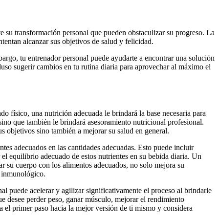
te su transformación personal que pueden obstaculizar su progreso. La
tentan alcanzar sus objetivos de salud y felicidad.
mbargo, tu entrenador personal puede ayudarte a encontrar una solución
cluso sugerir cambios en tu rutina diaria para aprovechar al máximo el
ado físico, una nutrición adecuada le brindará la base necesaria para
sino que también le brindará asesoramiento nutricional profesional.
us objetivos sino también a mejorar su salud en general.
entes adecuados en las cantidades adecuadas. Esto puede incluir
 el equilibrio adecuado de estos nutrientes en su bebida diaria. Un
tar su cuerpo con los alimentos adecuados, no solo mejora su
a inmunológico.
l puede acelerar y agilizar significativamente el proceso al brindarle
 que desee perder peso, ganar músculo, mejorar el rendimiento
a el primer paso hacia la mejor versión de ti mismo y considera