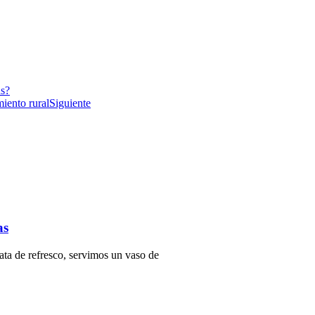
ns?
miento rural
Siguiente
as
ata de refresco, servimos un vaso de