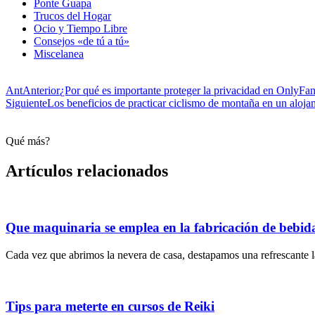
Ponte Guapa
Trucos del Hogar
Ocio y Tiempo Libre
Consejos «de tú a tú»
Miscelanea
Ant
Anterior
¿Por qué es importante proteger la privacidad en OnlyFa
Siguiente
Los beneficios de practicar ciclismo de montaña en un aloja
Qué más?
Artículos relacionados
Que maquinaria se emplea en la fabricación de bebid
Cada vez que abrimos la nevera de casa, destapamos una refrescante l
Tips para meterte en cursos de Reiki