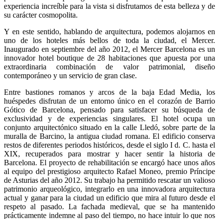
experiencia increíble para la vista si disfrutamos de esta belleza y de
su carácter cosmopolita.
Y en este sentido, hablando de arquitectura, podemos alojarnos en
uno de los hoteles más bellos de toda la ciudad, el Mercer.
Inaugurado en septiembre del año 2012, el Mercer Barcelona es un
innovador hotel boutique de 28 habitaciones que apuesta por una
extraordinaria combinación de valor patrimonial, diseño
contemporáneo y un servicio de gran clase.
Entre bastiones romanos y arcos de la baja Edad Media, los
huéspedes disfrutan de un entorno único en el corazón de Barrio
Gótico de Barcelona, pensado para satisfacer su búsqueda de
exclusividad y de experiencias singulares. El hotel ocupa un
conjunto arquitectónico situado en la calle Lledó, sobre parte de la
muralla de Barcino, la antigua ciudad romana. El edificio conserva
restos de diferentes periodos históricos, desde el siglo I d. C. hasta el
XIX, recuperados para mostrar y hacer sentir la historia de
Barcelona. El proyecto de rehabilitación se encargó hace unos años
al equipo del prestigioso arquitecto Rafael Moneo, premio Príncipe
de Asturias del año 2012. Su trabajo ha permitido rescatar un valioso
patrimonio arqueológico, integrarlo en una innovadora arquitectura
actual y ganar para la ciudad un edificio que mira al futuro desde el
respeto al pasado. La fachada medieval, que se ha mantenido
prácticamente indemne al paso del tiempo, no hace intuir lo que nos