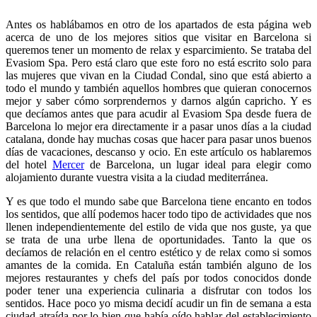
Antes os hablábamos en otro de los apartados de esta página web
acerca de uno de los mejores sitios que visitar en Barcelona si
queremos tener un momento de relax y esparcimiento. Se trataba del
Evasiom Spa. Pero está claro que este foro no está escrito solo para
las mujeres que vivan en la Ciudad Condal, sino que está abierto a
todo el mundo y también aquellos hombres que quieran conocernos
mejor y saber cómo sorprendernos y darnos algún capricho. Y es
que decíamos antes que para acudir al Evasiom Spa desde fuera de
Barcelona lo mejor era directamente ir a pasar unos días a la ciudad
catalana, donde hay muchas cosas que hacer para pasar unos buenos
días de vacaciones, descanso y ocio. En este artículo os hablaremos
del hotel
Mercer
de Barcelona, un lugar ideal para elegir como
alojamiento durante vuestra visita a la ciudad mediterránea.
Y es que todo el mundo sabe que Barcelona tiene encanto en todos
los sentidos, que allí podemos hacer todo tipo de actividades que nos
llenen independientemente del estilo de vida que nos guste, ya que
se trata de una urbe llena de oportunidades. Tanto la que os
decíamos de relación en el centro estético y de relax como si somos
amantes de la comida. En Cataluña están también alguno de los
mejores restaurantes y chefs del país por todos conocidos donde
poder tener una experiencia culinaria a disfrutar con todos los
sentidos. Hace poco yo misma decidí acudir un fin de semana a esta
ciudad atraída por lo bien que había oído hablar del establecimiento