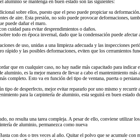
el aluminio se mantenga en buen estado son las siguientes:
cional sobre ellos, puesto que el peso puede propiciar su deformación
rientes de aire. Esta presión, no solo puede provocar deformaciones, tam
que puede dañar el maro.
 con cuidad para evitar desprendimientos o daños.
 sobre todo en época invernal, dado que la condensación puede afectar a 
ciones de uso, unidas a una limpieza adecuada y las inspecciones periód
ioro rápido y las posibles deformaciones, eviten que los cerramientos fu
rdar que en cualquier caso, no hay nadie más capacitado para indicar 
s de aluminio, es la mejor manera de llevar a cabo el mantenimiento más
ás completo. Esto va en función del tipo de ventana, puerta o persiana 
ún tipo de desperfecto, mejor evitar repararlo por uno mismo y recurrir
tenimiento para la carpintería de aluminio, esta seguirá en buen estado
, no resulta una tarea compleja. A pesar de ello, conviene utilizar lo
pintería de aluminio, permanezca como nueva
Basta con dos o tres veces al año. Quitar el polvo que se acumule con m