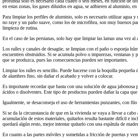
profunda solo es necesario cada cuatro o seis meses, en función de do
en estas zonas, los gases diluidos en agua, se adhieren al aluminio, en 
Para limpiar los perfiles de aluminio, solo es necesario utilizar agua y
no raye y un paño suave, como los de microfibra, son muy buenos para l
limpieza de rutina.
En el caso de las persianas, solo hay que limpiar las lamas una vez al
Los raíles y canales de desagüe, se limpian con el paño o esponja hú
encuentren obstruidos. Si se acumula polvo o impurezas, ventanas y pue
que se produzca, pues las consecuencias pueden ser importantes.
Limpiar los raíles es sencillo. Puede hacerse con la boquilla pequeña d
de alambres fino, sin dañar el acabado y volver a colocar.
Es importante recordar que basta con una solución de agua jabonosa par
ácidos o disolventes. Este tipo de productos pueden dañar la capa que
Igualmente, se desaconseja el uso de herramientas punzantes, con filo o
Si se da la circunstancia de que en la vivienda se vaya a llevar a cab
acumulación de estos materiales, quitarlos resulta bastante difícil e i
quedará algún resto, mejor intentar quitarlo con una espátula de mader
En cuanto a las partes móviles y sometidas a fricción de puertas y ve