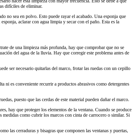
esario hacer esta limpieza con mayor frecuencia. Esto se debe a que
s difíciles de eliminar.
ando no sea en polvo. Esto puede rayar el acabado. Una esponja que
esponja, aclarar con agua limpia y secar con el paño. Esta es la
e trate de una limpieza más profunda, hay que comprobar que no se
uación del agua de la lluvia. Hay que corregir este problema antes de
uede ser necesario quitarlas del marco, frotar las ruedas con un cepillo
lta ni es conveniente recurrir a productos abrasivos como detergentes
 ruedas, puesto que las cerdas de este material pueden dañar el marco.
ilares, hay que proteger los elementos de la ventana. Cuando se produce
nas medidas como cubrir los marcos con cinta de carrocero o similar. Si
 como las cerraduras y bisagras que componen las ventanas y puertas,