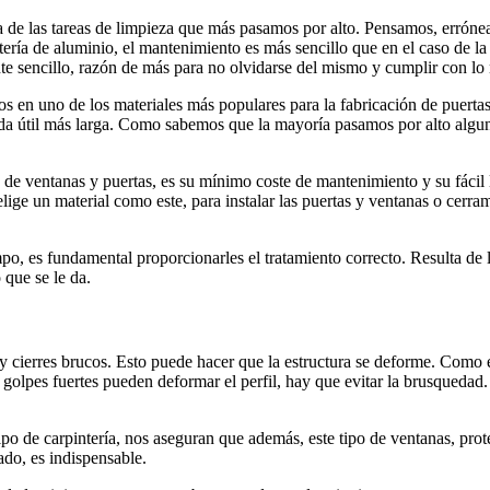
 de las tareas de limpieza que más pasamos por alto. Pensamos, erróneame
pintería de aluminio, el mantenimiento es más sencillo que en el caso d
ante sencillo, razón de más para no olvidarse del mismo y cumplir con l
os en uno de los materiales más populares para la fabricación de puert
a útil más larga. Como sabemos que la mayoría pasamos por alto algun
n de ventanas y puertas, es su mínimo coste de mantenimiento y su fácil l
lige un material como este, para instalar las puertas y ventanas o cerr
, es fundamental proporcionarles el tratamiento correcto. Resulta de l
 que se le da.
 y cierres brucos. Esto puede hacer que la estructura se deforme. Como es
golpes fuertes pueden deformar el perfil, hay que evitar la brusquedad. 
tipo de carpintería, nos aseguran que además, este tipo de ventanas, pr
ado, es indispensable.