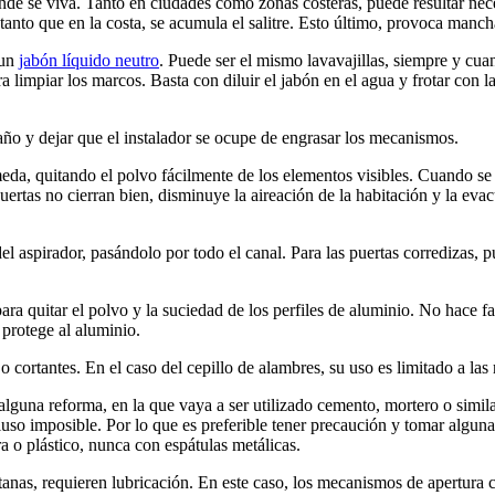
nde se viva. Tanto en ciudades como zonas costeras, puede resultar nec
tanto que en la costa, se acumula el salitre. Esto último, provoca mancha
 un
jabón líquido neutro
. Puede ser el mismo lavavajillas, siempre y cu
impiar los marcos. Basta con diluir el jabón en el agua y frotar con la 
 año y dejar que el instalador se ocupe de engrasar los mecanismos.
meda, quitando el polvo fácilmente de los elementos visibles. Cuando s
rtas no cierran bien, disminuye la aireación de la habitación y la evac
el aspirador, pasándolo por todo el canal. Para las puertas corredizas, p
a quitar el polvo y la suciedad de los perfiles de aluminio. No hace fa
 protege al aluminio.
 cortantes. En el caso del cepillo de alambres, su uso es limitado a las
o alguna reforma, en la que vaya a ser utilizado cemento, mortero o sim
ncluso imposible. Por lo que es preferible tener precaución y tomar algu
a o plástico, nunca con espátulas metálicas.
ntanas, requieren lubricación. En este caso, los mecanismos de apertura