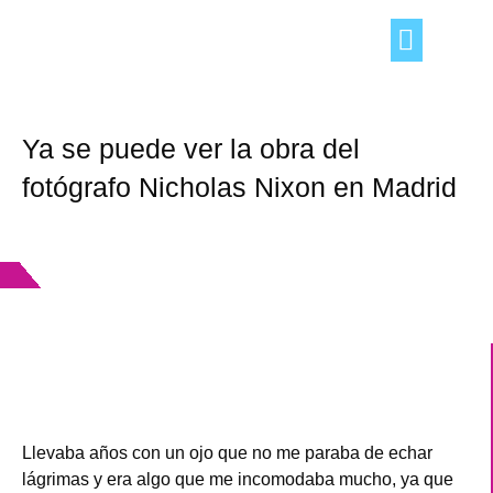
TRUCOS DEL HOGAR
OCIO Y TIEMPO LIBRE
CONSEJOS «DE TÚ A TÚ»
Ya se puede ver la obra del
fotógrafo Nicholas Nixon en Madrid
Llevaba años con un ojo que no me paraba de echar
lágrimas y era algo que me incomodaba mucho, ya que