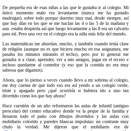
De pequeña era de esas niñas a las que le gustaba ir al colegio. Mi
único momento malo era levantarme (nunca me ha gustado
madrugar), sobre todo porque duermo muy mal, desde siempre, así
que hay días en los que se me hacían las 4 o las 5 de la mañana y
aun estaba despierta así que luego levantarme a las 8 era un calvario
para mí. Pero una vez en el colegio era la niña más feliz del mundo.
Las matemáticas me aburrían, mucho, y también cuando tenía clase
de religión (aunque no es que hiciera mucho en esa asignatura, me
pasaba los minutos mirando el techo), pero por lo general me
gustaba ir a clase, aprender, ver a mis amigos, jugar en el recreo e
incluso quedarme al comedor (y eso que la comida no era muy
sabrosa que digamos).
Ahora, que lo pienso a veces cuando llevo a mi sobrina al colegio,
me doy cuenta de que todo eso era así yendo a un colegio verde,
triste y apagado pero ¿qué ocurriría si hubiera ido a uno tan
divertido como los que hay ahora?
Hace cuestión de un año reformaron las aulas de infantil (antiguo
prescolar) del centro educativo donde va la peque de la familia y
llenaron todo el patio con dibujos divertidos y las aulas con
mobiliario colorido y paredes blancas impolutas: un contraste muy
chulo la verdad. Me dijeron que el mobiliario era de