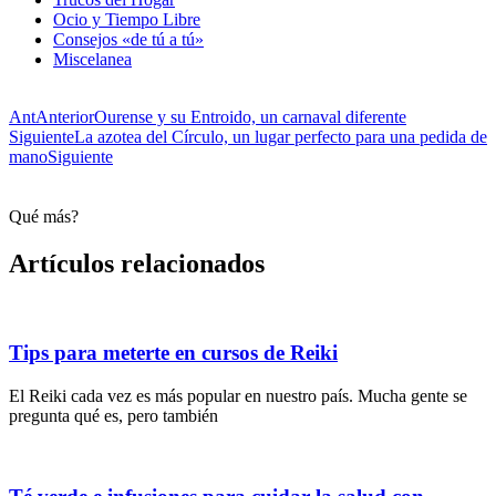
Ocio y Tiempo Libre
Consejos «de tú a tú»
Miscelanea
Ant
Anterior
Ourense y su Entroido, un carnaval diferente
Siguiente
La azotea del Círculo, un lugar perfecto para una pedida de
mano
Siguiente
Qué más?
Artículos relacionados
Tips para meterte en cursos de Reiki
El Reiki cada vez es más popular en nuestro país. Mucha gente se
pregunta qué es, pero también