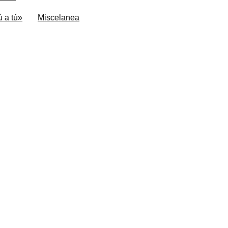
 a tú»
Miscelanea