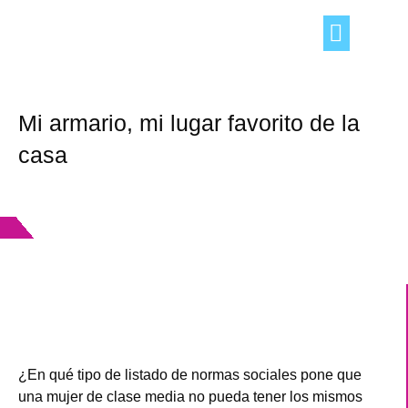
TRUCOS DEL HOGAR
OCIO Y TIEMPO LIBRE
CONSEJOS «DE TÚ A TÚ»
Mi armario, mi lugar favorito de la
casa
¿En qué tipo de listado de normas sociales pone que
una mujer de clase media no pueda tener los mismos