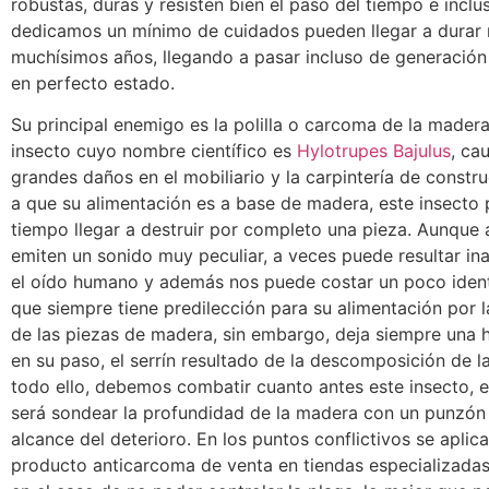
robustas, duras y resisten bien el paso del tiempo e inclus
dedicamos un mínimo de cuidados pueden llegar a durar
muchísimos años, llegando a pasar incluso de generación
en perfecto estado.
Su principal enemigo es la polilla o carcoma de la mader
insecto cuyo nombre científico es
Hylotrupes Bajulus
, ca
grandes daños en el mobiliario y la carpintería de constr
a que su alimentación es a base de madera, este insecto
tiempo llegar a destruir por completo una pieza. Aunque 
emiten un sonido muy peculiar, a veces puede resultar in
el oído humano y además nos puede costar un poco identi
que siempre tiene predilección para su alimentación por l
de las piezas de madera, sin embargo, deja siempre una hu
en su paso, el serrín resultado de la descomposición de l
todo ello, debemos combatir cuanto antes este insecto, e
será sondear la profundidad de la madera con un punzón 
alcance del deterioro. En los puntos conflictivos se aplic
producto anticarcoma de venta en tiendas especializadas