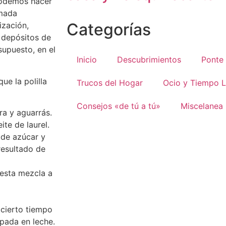
 podemos hacer
rmada
Categorías
ización,
 depósitos de
supuesto, en el
Inicio
Descubrimientos
Ponte
ue la polilla
Trucos del Hogar
Ocio y Tiempo L
Consejos «de tú a tú»
Miscelanea
a y aguarrás.
te de laurel.
 de azúcar y
resultado de
 esta mezcla a
 cierto tiempo
pada en leche.