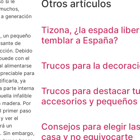
Otros artículos
o si le
 muchos,
 a generación
Tizona, ¿la espada libe
a, un pequeño
temblar a España?
usante de
ucción. Debido
 puede con el
Trucos para la decoraci
al alimentarse
apreciable para
ficarla, ya
a parte interna
Trucos para destacar tu
ella infalible
accesorios y pequeños 
a madera. Por
l primer paso
y ver el
Consejos para elegir la
ará un
. Sin embargo,
casa y no equivocarte